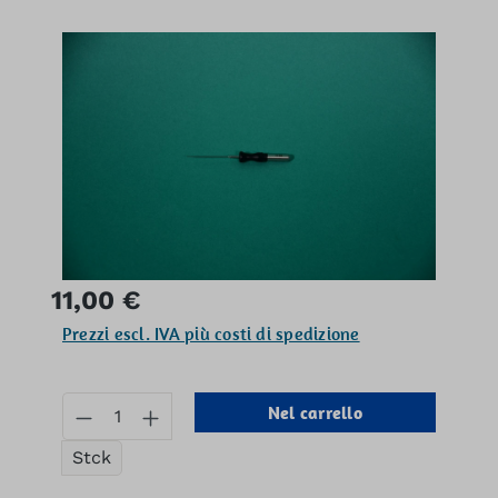
Salta la galleria di immagini
Prezzo normale:
11,00 €
Prezzi escl. IVA più costi di spedizione
Quantità del prodotto: inserisci la q
Nel carrello
Stck