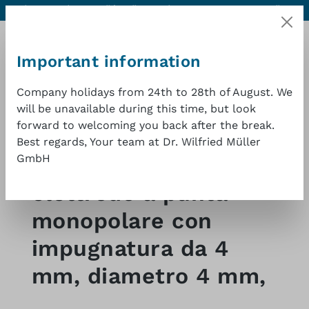
Aiuto e contatti
Qualità eccellente a un buon prezzo
1 anno di
Passa al contenuto principale
garanzia
Important information
Company holidays from 24th to 28th of August. We
will be unavailable during this time, but look
forward to welcoming you back after the break.
Il car
Best regards, Your team at Dr. Wilfried Müller
GmbH
Shop
Chirurgia ad alta frequenza
elettrodo a punta
monopolare con
impugnatura da 4
mm, diametro 4 mm,