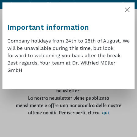
Aiuto e contatti
Qualità eccellente a un buon prezzo
1 anno di
Passa al contenuto principale
garanzia
Important information
Company holidays from 24th to 28th of August. We
will be unavailable during this time, but look
Ultime notizie
forward to welcoming you back after the break.
Il car
Best regards, Your team at Dr. Wilfried Müller
Qui troverete informazioni sulle fiere in cui
GmbH
potrete incontrarci di persona.
Saremo inoltre lieti se vi iscriverete alla nostra
newsletter:
La nostra newsletter viene pubblicata
mensilmente e offre una panoramica delle nostre
ultime novità. Per iscriverti, clicca
qui