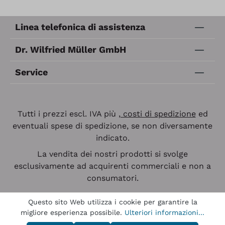
Linea telefonica di assistenza
Dr. Wilfried Müller GmbH
Service
Tutti i prezzi escl. IVA più
, costi di spedizione
ed
eventuali spese di spedizione, se non diversamente
indicato.
La vendita dei nostri prodotti si svolge
esclusivamente ad acquirenti commerciali e non a
consumatori.
Questo sito Web utilizza i cookie per garantire la
migliore esperienza possibile.
Ulteriori informazioni...