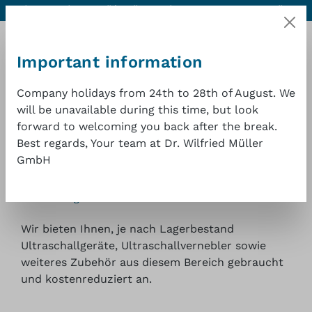
Aiuto e contatti
Qualità eccellente a un buon prezzo
1 anno di
Passa al contenuto principale
garanzia
Important information
Company holidays from 24th to 28th of August. We
will be unavailable during this time, but look
forward to welcoming you back after the break.
Il car
Best regards, Your team at Dr. Wilfried Müller
Ultraschall gebraucht
GmbH
Ultraschallgeräte
Wir bieten Ihnen, je nach Lagerbestand
Ultraschallgeräte, Ultraschallvernebler sowie
weiteres Zubehör aus diesem Bereich gebraucht
und kostenreduziert an.