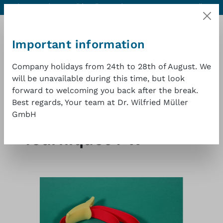
Aiuto e contatti
Qualità eccellente a un buon prezzo
1 anno di
Passa al contenuto principale
garanzia
Important information
Company holidays from 24th to 28th of August. We
will be unavailable during this time, but look
forward to welcoming you back after the break.
Il car
Best regards, Your team at Dr. Wilfried Müller
GmbH
Shop
Misurazione pressione sanguigna
Tourniquet PW
Salta la galleria di immagini