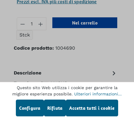
Prezzi escl. IVA più costi di spedizione
Quantità del prodotto: inserisci la q
Nel carrello
Stck
Codice prodotto:
1004690
Descrizione
Tourniquet PW, NUOVO
Questo sito Web utilizza i cookie per garantire la
migliore esperienza possibile.
Ulteriori informazioni...
Configura
Rifiuta
Accetta tutti i cookie
Linea telefonica di assistenza
Dr. Wilfried Müller GmbH