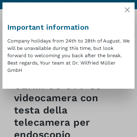
Aiuto e contatti
Qualità eccellente a un buon prezzo
1 anno di
Passa al contenuto principale
garanzia
Important information
Company holidays from 24th to 28th of August. We
will be unavailable during this time, but look
forward to welcoming you back after the break.
Il car
Best regards, Your team at Dr. Wilfried Müller
GmbH
Shop
Endoscopia-accessori
Video
OLYMPUS OTV-S5
videocamera con
testa della
telecamera per
endoscopio