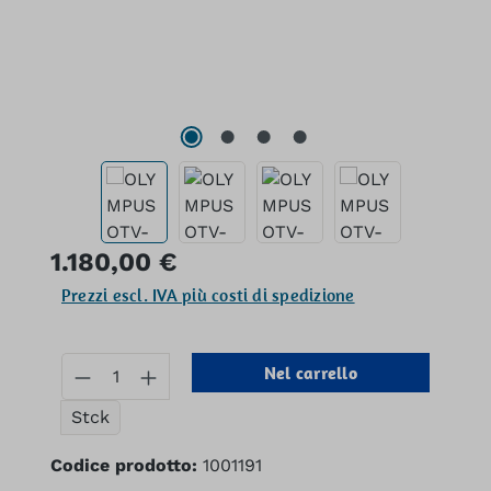
Prezzo normale:
1.180,00 €
Prezzi escl. IVA più costi di spedizione
Quantità del prodotto: inserisci la q
Nel carrello
Stck
Codice prodotto:
1001191