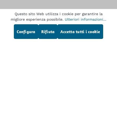
Questo sito Web utilizza i cookie per garantire la
Descrizione
migliore esperienza possibile.
Ulteriori informazioni...
OLYMPUS OTV-S5 videocamera con testa
dellatelecamera per endoscopio fisso, usata
Configura
Rifiuta
Accetta tutti i cookie
Di più
Linea telefonica di assistenza
Dr. Wilfried Müller GmbH
Service
Tutti i prezzi escl. IVA più
, costi di spedizione
ed
eventuali spese di spedizione, se non diversamente