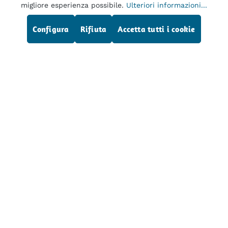
migliore esperienza possibile.
Ulteriori informazioni...
OLYMPUS MU-1: pompa per endoscopio
flessibileOlympus, usato
Di più
Configura
Rifiuta
Accetta tutti i cookie
Linea telefonica di assistenza
Dr. Wilfried Müller GmbH
Service
Tutti i prezzi escl. IVA più
, costi di spedizione
ed
eventuali spese di spedizione, se non diversamente
indicato.
La vendita dei nostri prodotti si svolge
esclusivamente ad acquirenti commerciali e non a
consumatori.