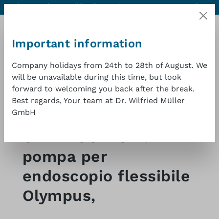
Aiuto e contatti
Qualità eccellente a un buon prezzo
1 anno di
Passa al contenuto principale
garanzia
Important information
Company holidays from 24th to 28th of August. We
will be unavailable during this time, but look
forward to welcoming you back after the break.
Il car
Best regards, Your team at Dr. Wilfried Müller
GmbH
Shop
Endoscopia-accessori
atri accessori
OLYMPUS MU-1:
pompa per
endoscopio flessibile
Olympus,