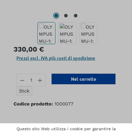
Prezzo normale:
330,00 €
Prezzi escl. IVA più costi di spedizione
Quantità del prodotto: inserisci la q
Nel carrello
Stck
Codice prodotto:
1000077
Descrizione
Questo sito Web utilizza i cookie per garantire la