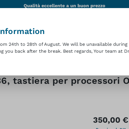
Qualità eccellente a un buon prezzo
information
ità
Team
Referenze
Assistenza tecnica
Con
m 24th to 28th of August. We will be unavailable during 
 you back after the break. Best regards, Your team at Dr.
eo
 tastiera per processori 
Prezzo normale
350,00 €