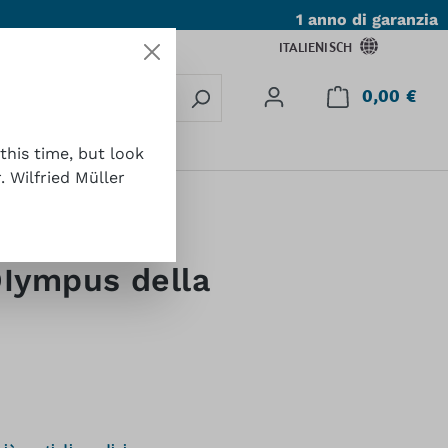
1 anno di garanzia
ITALIENISCH
0,00 €
Il c
tatto
this time, but look
 Wilfried Müller
OIympus della
: