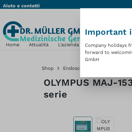
Aiuto e contatti
ssa al contenuto principale
Salta alla ricerca
Passa alla navigazione principale
Important 
Home
Attualità
L’azienda
Shop
Sostenibil
Company holidays fro
forward to welcoming
GmbH
Shop
Endoscopia-accessori
Vid
OLYMPUS MAJ-1536,
serie
Salta la galleria di immagini