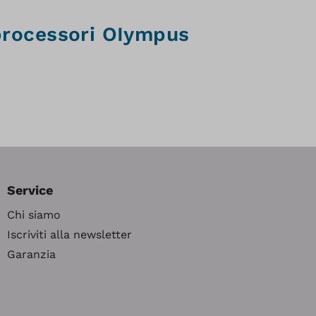
processori OIympus
Service
Chi siamo
Iscriviti alla newsletter
Garanzia