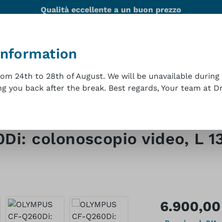
Qualità eccellente a un buon prezzo
information
ità
Team
Referenze
Assistenza tecnica
Con
m 24th to 28th of August. We will be unavailable during 
 you back after the break. Best regards, Your team at Dr.
scopi
: colonoscopio video, L 1
Prezzo normale
6.900,00