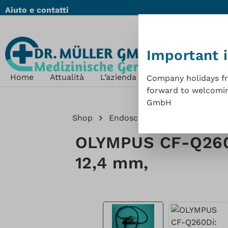
Aiuto e contatti
ssa al contenuto principale
Salta alla ricerca
Passa alla navigazione principale
Important 
Home
Attualità
L’azienda
Shop
Sostenibil
Company holidays fro
forward to welcoming
GmbH
Shop
Endoscopia flessibile
Colo
OLYMPUS CF-Q260Di
12,4 mm,
Salta la galleria di immagini