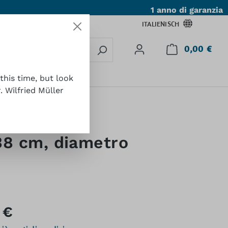
1 anno di garanzia
ITALIENISCH
0,00 €
Il c
tatto
this time, but look
 Wilfried Müller
38 cm, diametro
:
 €