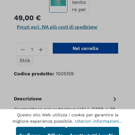
Prezzo normale:
49,00 €
Prezzi escl. IVA più costi di spedizione
Quantità del prodotto: inserisci la q
Nel carrello
Stck
Codice prodotto:
1005159
Descrizione
Contenitore per autoclave HALL E306, L38
Questo sito Web utilizza i cookie per garantire la
cm, P22 cm, H12 cm per trapano ad aria
migliore esperienza possibile.
Ulteriori informazioni...
compressa, sega oscillante, ecc.
Di più