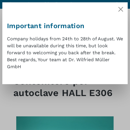
Aiuto e contatti
Qualità eccellente a un buon prezzo
1 anno di
Passa al contenuto principale
garanzia
Important information
Company holidays from 24th to 28th of August. We
will be unavailable during this time, but look
forward to welcoming you back after the break.
Il car
Best regards, Your team at Dr. Wilfried Müller
GmbH
Shop
Autoclavi e sterilizzatrici
Contenitore per
autoclave HALL E306
Salta la galleria di immagini