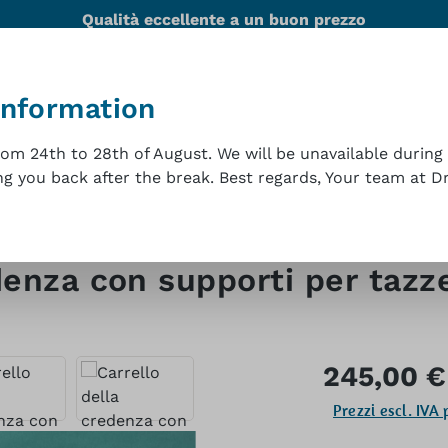
Qualità eccellente a un buon prezzo
information
ità
Team
Referenze
Assistenza tecnica
Con
m 24th to 28th of August. We will be unavailable during 
 you back after the break. Best regards, Your team at Dr.
denza con supporti per tazz
Prezzo normale
245,00 €
Prezzi escl. IVA 