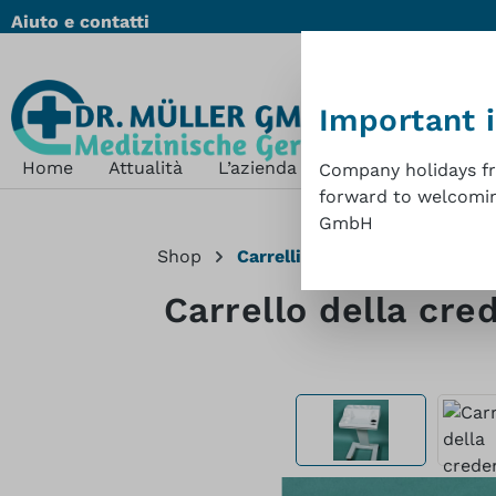
Aiuto e contatti
ssa al contenuto principale
Salta alla ricerca
Passa alla navigazione principale
Important 
Home
Attualità
L’azienda
Shop
Sostenibil
Company holidays fro
forward to welcoming
GmbH
Shop
Carrelli e supporto monitor
Carrello della cre
Salta la galleria di immagini