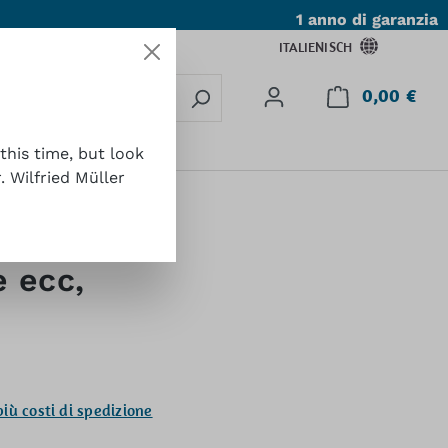
1 anno di garanzia
ITALIENISCH
0,00 €
Il c
tatto
this time, but look
 Wilfried Müller
e ecc,
:
più costi di spedizione