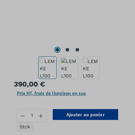
Prix régulier :
390,00 €
Prix HT, frais de livraison en sus
Quantité de produit : Entrez la quan
Ajouter au panier
Stck