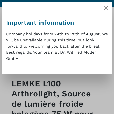
Aide & contact
Excellente qualité à un bon prix
1 an de garantie
Passer au contenu principal
Important information
Company holidays from 24th to 28th of August. We
will be unavailable during this time, but look
forward to welcoming you back after the break.
Le pa
Best regards, Your team at Dr. Wilfried Müller
GmbH
Magasin en ligne
Endoscopie-sources de lumière froide
autres fabricants
LEMKE L100
Arthrolight, Source
de lumière froide