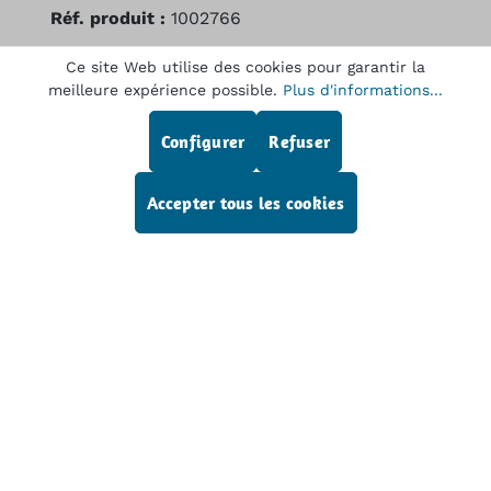
Réf. produit :
1002766
Ce site Web utilise des cookies pour garantir la
meilleure expérience possible.
Plus d'informations...
Description
Configurer
Refuser
LEMKE L100 Arthrolight, Source de lumière
froidehalogène 75 W pour arthroscopie,
d'occasion
Plus
Accepter tous les cookies
Assistance téléphonique
Dr. Wilfried Müller GmbH
Service
Tous les prix sont hors TVA plus
, frais d'expédition