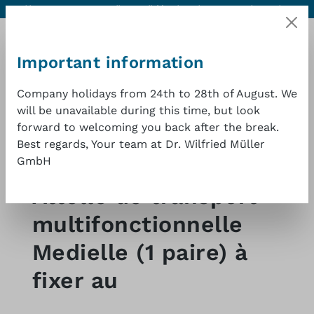
Aide & contact
Excellente qualité à un bon prix
1 an de garantie
Passer au contenu principal
Important information
Company holidays from 24th to 28th of August. We
will be unavailable during this time, but look
forward to welcoming you back after the break.
Le pa
Best regards, Your team at Dr. Wilfried Müller
GmbH
Magasin en ligne
Gynécologie
Attelle de transport
multifonctionnelle
Medielle (1 paire) à
fixer au