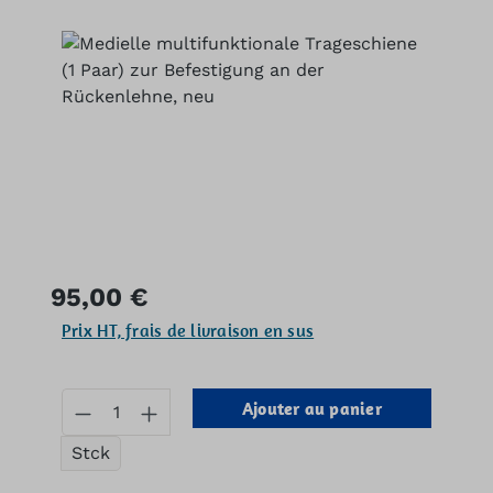
Ignorer la galerie d'images
Prix régulier :
95,00 €
Prix HT, frais de livraison en sus
Quantité de produit : Entrez la quan
Ajouter au panier
Stck