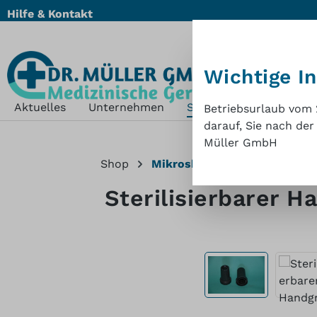
Hilfe & Kontakt
m Hauptinhalt springen
Zur Suche springen
Zur Hauptnavigation springen
Wichtige I
Aktuelles
Unternehmen
Shop
Nachhaltigkei
Betriebsurlaub vom 2
darauf, Sie nach der
Müller GmbH
Shop
Mikroskope u. OP-Mikrosko
Sterilisierbarer H
Bildergalerie überspringen