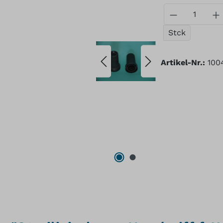
Produkt A
Stck
Artikel-Nr.:
100