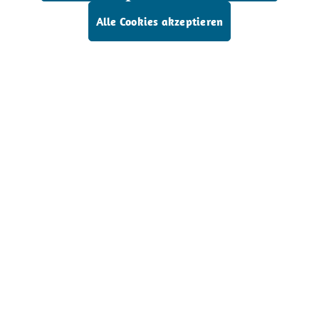
Alle Cookies akzeptieren
Service-Hotline
Dr. Wilfried Müller GmbH
Service
Alle Preise exkl. gesetzl. Mehrwertsteuer zzgl.
Versandkosten
und ggf. Nachnahmegebühren, wenn
nicht anders angegeben.
Der Verkauf unserer Produkte erfolgt ausschließlich
an gewerbliche Käufer und nicht an Verbraucher.