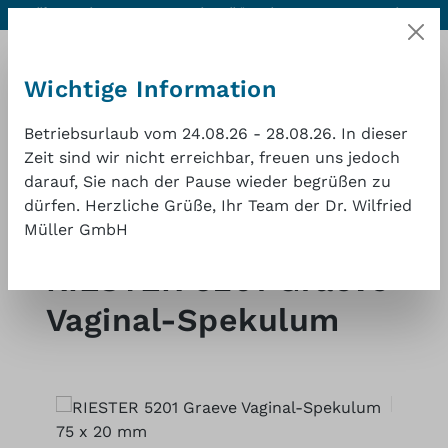
Hilfe & Kontakt
Hervorragende Qualität zu einem
1 Jahr
Zum Hauptinhalt springen
guten Preis
Gewährleistung
Wichtige Information
Betriebsurlaub vom 24.08.26 - 28.08.26. In dieser
Zeit sind wir nicht erreichbar, freuen uns jedoch
darauf, Sie nach der Pause wieder begrüßen zu
Waren
dürfen. Herzliche Grüße, Ihr Team der Dr. Wilfried
Müller GmbH
Shop
Gynäkologie
RIESTER 5201 Graeve
Vaginal-Spekulum
Bildergalerie überspringen