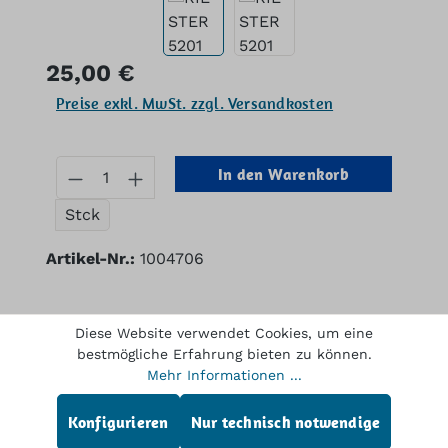
Regulärer Preis:
25,00 €
Preise exkl. MwSt. zzgl. Versandkosten
Produkt Anzahl: Gib den gewünschten
In den Warenkorb
Stck
Artikel-Nr.:
1004706
Diese Website verwendet Cookies, um eine
Beschreibung
bestmögliche Erfahrung bieten zu können.
RIESTER 5201 Graeve Vaginal-Spekulum 75 x
Mehr Informationen ...
20 mm. NEU
Mehr
Konfigurieren
Nur technisch notwendige