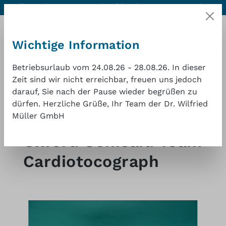
Hilfe & Kontakt
Hervorragende Qualität zu einem
1 Jahr
Zum Hauptinhalt springen
guten Preis
Gewährleistung
Wichtige Information
Betriebsurlaub vom 24.08.26 - 28.08.26. In dieser
Zeit sind wir nicht erreichbar, freuen uns jedoch
darauf, Sie nach der Pause wieder begrüßen zu
Waren
dürfen. Herzliche Grüße, Ihr Team der Dr. Wilfried
Müller GmbH
Shop
Gynäkologie
Oxford Sonicaid Team
Cardiotocograph
Bildergalerie überspringen