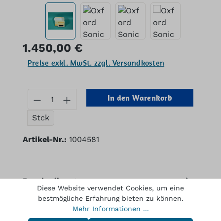
Regulärer Preis:
1.450,00 €
Preise exkl. MwSt. zzgl. Versandkosten
Produkt Anzahl: Gib den gewünschten
In den Warenkorb
Stck
Artikel-Nr.:
1004581
Beschreibung
Diese Website verwendet Cookies, um eine
SONICAID Team Duo Cardiotocograph Inkl.
bestmögliche Erfahrung bieten zu können.
Thermodrucker und 2x Ultraschallsonde
Mehr Informationen ...