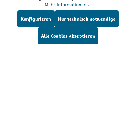
OLYMPUS CLV-S40 Visera, Xenon-
Mehr Informationen ...
Kaltlichtquelle für starre Endoskope 300
Watt Gebraucht Die Kaltlichtquelle wird
Konfigurieren
Nur technisch notwendige
mit einem n…
Mehr
Alle Cookies akzeptieren
Service-Hotline
Dr. Wilfried Müller GmbH
Service
Alle Preise exkl. gesetzl. Mehrwertsteuer zzgl.
Versandkosten
und ggf. Nachnahmegebühren, wenn
nicht anders angegeben.
Der Verkauf unserer Produkte erfolgt ausschließlich