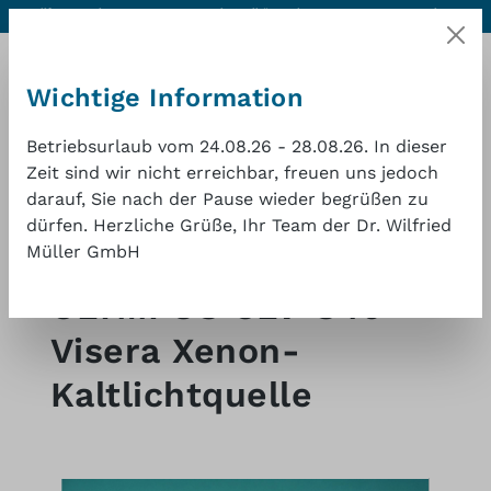
Hilfe & Kontakt
Hervorragende Qualität zu einem
1 Jahr
Zum Hauptinhalt springen
guten Preis
Gewährleistung
Wichtige Information
Betriebsurlaub vom 24.08.26 - 28.08.26. In dieser
Zeit sind wir nicht erreichbar, freuen uns jedoch
darauf, Sie nach der Pause wieder begrüßen zu
Waren
dürfen. Herzliche Grüße, Ihr Team der Dr. Wilfried
Müller GmbH
Shop
Endoskopie-Kaltlichtquellen
Olympus
OLYMPUS CLV-S40
Visera Xenon-
Kaltlichtquelle
Bildergalerie überspringen