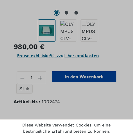
Regulärer Preis:
980,00 €
Preise exkl. MwSt. zzgl. Versandkosten
Produkt Anzahl: Gib den gewünschten
In den Warenkorb
Stck
Artikel-Nr.:
1002474
Diese Website verwendet Cookies, um eine
Beschreibung
bestmögliche Erfahrung bieten zu können.