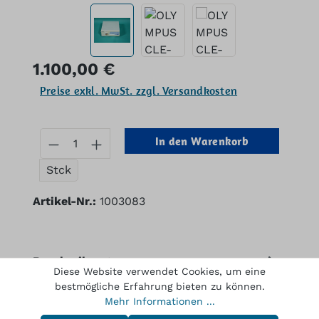
Regulärer Preis:
1.100,00 €
Preise exkl. MwSt. zzgl. Versandkosten
Produkt Anzahl: Gib den gewünschten
In den Warenkorb
Stck
Artikel-Nr.:
1003083
Beschreibung
Diese Website verwendet Cookies, um eine
OLYMPUS CLE-145 EXERA 2 x 150 Watt
bestmögliche Erfahrung bieten zu können.
Kaltlichtquelle Halogen für die Endoskopie.
Mehr Informationen ...