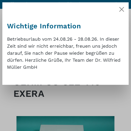
Hilfe & Kontakt
Hervorragende Qualität zu einem
1 Jahr
Zum Hauptinhalt springen
guten Preis
Gewährleistung
Wichtige Information
Betriebsurlaub vom 24.08.26 - 28.08.26. In dieser
Zeit sind wir nicht erreichbar, freuen uns jedoch
darauf, Sie nach der Pause wieder begrüßen zu
Waren
dürfen. Herzliche Grüße, Ihr Team der Dr. Wilfried
Müller GmbH
Shop
Endoskopie-Kaltlichtquellen
Olympus
OLYMPUS CLE-145
EXERA
Bildergalerie überspringen