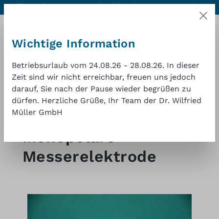
Hilfe & Kontakt
Hervorragende Qualität zu einem
1 Jahr
Zum Hauptinhalt springen
guten Preis
Gewährleistung
Wichtige Information
Betriebsurlaub vom 24.08.26 - 28.08.26. In dieser
Zeit sind wir nicht erreichbar, freuen uns jedoch
darauf, Sie nach der Pause wieder begrüßen zu
Waren
dürfen. Herzliche Grüße, Ihr Team der Dr. Wilfried
Müller GmbH
Shop
HF-Chirurgie
Monopolare
Messerelektrode
Bildergalerie überspringen