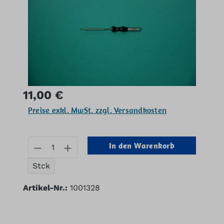
Regulärer Preis:
11,00 €
Preise exkl. MwSt. zzgl. Versandkosten
Produkt Anzahl: Gib den gewünschten
In den Warenkorb
Stck
Artikel-Nr.:
1001328