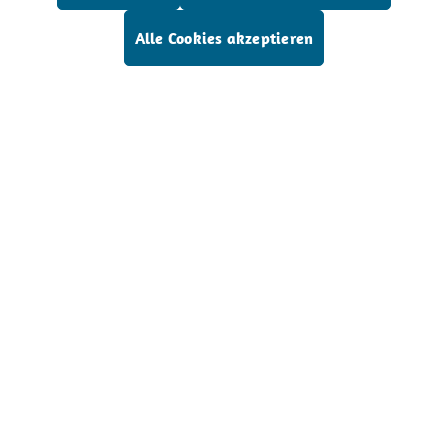
Alle Cookies akzeptieren
Service-Hotline
Dr. Wilfried Müller GmbH
Service
Alle Preise exkl. gesetzl. Mehrwertsteuer zzgl.
Versandkosten
und ggf. Nachnahmegebühren, wenn
nicht anders angegeben.
Der Verkauf unserer Produkte erfolgt ausschließlich
an gewerbliche Käufer und nicht an Verbraucher.