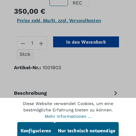
Regulärer Preis:
350,00 €
Preise exkl. MwSt. zzgl. Versandkosten
Produkt Anzahl: Gib den gewünschten
In den Warenkorb
Stck
Artikel-Nr.:
1001803
Beschreibung
DATEX M-REC Modul Printer Gebraucht
Diese Website verwendet Cookies, um eine
bestmögliche Erfahrung bieten zu können.
Gebrauchtkauf ist Vertrauenssache Weil wir
Mehr Informationen ...
Wert auf einwandfreie Qualität legen,
werd…
Mehr
Konfigurieren
Nur technisch notwendige