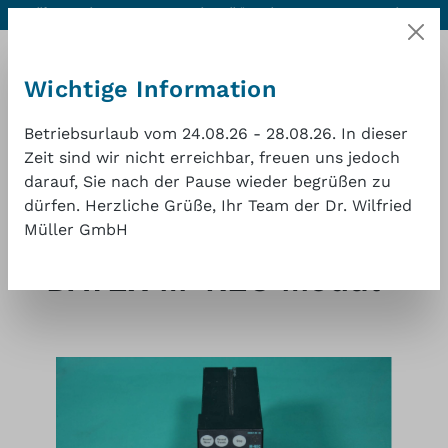
Hilfe & Kontakt
Hervorragende Qualität zu einem
1 Jahr
Zum Hauptinhalt springen
guten Preis
Gewährleistung
Wichtige Information
Betriebsurlaub vom 24.08.26 - 28.08.26. In dieser
Zeit sind wir nicht erreichbar, freuen uns jedoch
darauf, Sie nach der Pause wieder begrüßen zu
Waren
dürfen. Herzliche Grüße, Ihr Team der Dr. Wilfried
Müller GmbH
Shop
Monitoring
Datex
DATEX M-REC Modul
Bildergalerie überspringen